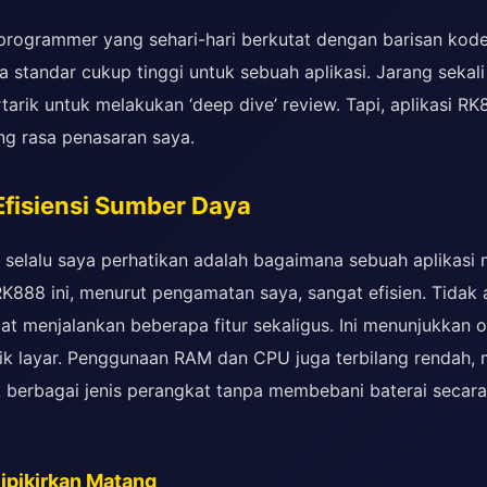
programmer yang sehari-hari berkutat dengan barisan kode
a standar cukup tinggi untuk sebuah aplikasi. Jarang sekal
rik untuk melakukan ‘deep dive’ review. Tapi, aplikasi RK888
ng rasa penasaran saya.
Efisiensi Sumber Daya
 selalu saya perhatikan adalah bagaimana sebuah aplikasi
K888 ini, menurut pengamatan saya, sangat efisien. Tidak a
aat menjalankan beberapa fitur sekaligus. Ini menunjukkan 
lik layar. Penggunaan RAM dan CPU juga terbilang rendah,
k berbagai jenis perangkat tanpa membebani baterai secara s
Dipikirkan Matang