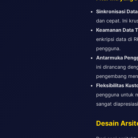
Sinkronisasi Data
dan cepat. Ini kru
Keamanan Data Te
enkripsi data di 
pengguna.
Antarmuka Penggu
ini dirancang den
pengembang menge
Fleksibilitas Kust
pengguna untuk m
sangat diapresiasi
Desain Arsit