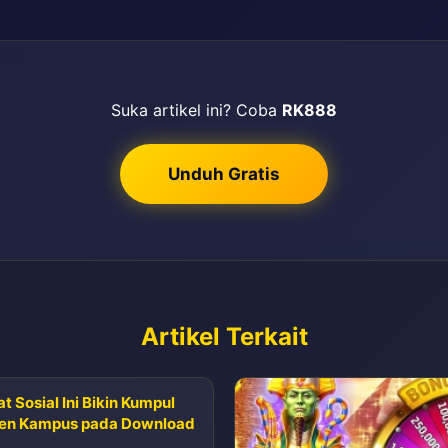
Suka artikel ini? Coba
RK888
Unduh Gratis
Artikel Terkait
at Sosial Ini Bikin Kumpul
men Kampus pada Download