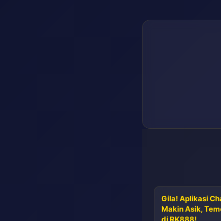
Gila! Aplikasi Ch
Makin Asik, Te
di RK888!