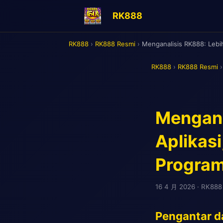
RK888
RK888
›
RK888 Resmi
›
Menganalisis RK888: Lebih
RK888
›
RK888 Resmi
Mengana
Aplikasi
Progra
16 4 月 2026
· RK888
Pengantar d