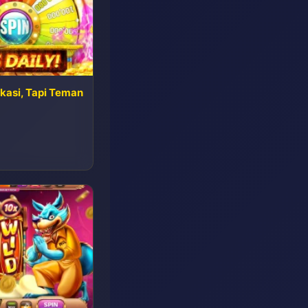
kasi, Tapi Teman