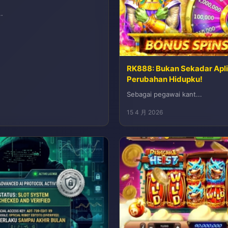
..
RK888: Bukan Sekadar Apli
Perubahan Hidupku!
Sebagai pegawai kant...
15 4 月 2026