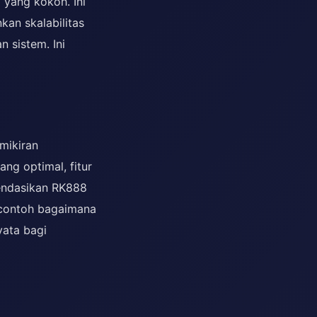
 yang kokoh. Ini
kan skalabilitas
 sistem. Ini
emikiran
ng optimal, fitur
mendasikan RK888
h contoh bagaimana
yata bagi