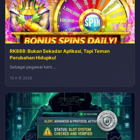
RK888: Bukan Sekadar Aplikasi, Tapi Teman
Perubahan Hidupku!
Sebagai pegawai kant...
15 4 月 2026